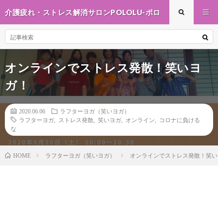
介護疲れ・ストレス解消サロンPOLOLU-ポロ
ル-
オンラインでストレス発散！笑いヨ
ガ！
2020.06.06
ラフターヨガ（笑いヨガ）
ラフターヨガ
,
ストレス発散
,
笑いヨガ
,
オンライン
,
コロナに負ける
な
ラフターヨガ（笑いヨガ）
オンラインでストレス発散！笑い
HOME