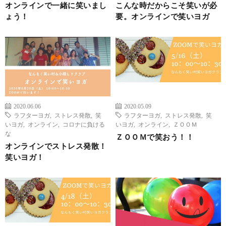
オンラインで一緒に笑いまし
こんな時だからこそ笑いが必
ょう！
要。オンラインで笑いヨガ
2020.06.06
2020.05.09
ラフターヨガ
,
ストレス発散
,
笑
ラフターヨガ
,
ストレス発散
,
笑
いヨガ
,
オンライン
,
コロナに負ける
いヨガ
,
オンライン
,
ＺＯＯＭ
な
ＺＯＯＭで笑おう！！
オンラインでストレス発散！
笑いヨガ！