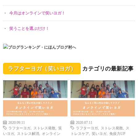
今月はオンラインで笑いヨガ！
笑うことを選ぶだけ！
ラフターヨガ（笑いヨガ）
カテゴリの最新記事
2020.09.11
2020.07.11
ラフターヨガ
,
ストレス発散
,
笑
ラフターヨガ
,
ストレス発散
,
ス
いヨガ
,
ストレス解消
,
オンライン
トレスケア
,
笑いヨガ
,
免疫力UP