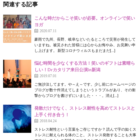
関連する記事
こんな時だからこそ笑いが必要。オンラインで笑い
ヨガ
2020.07.11
豪雨で九州、長野、岐阜などいたるところで災害が発生して
いますね。被災された皆様には心からお悔やみ、お見舞い申
し上げます。 新型コロナウィルスもまだまだ[…]
悩む時間を少なくする方法！笑いのギフトは素晴ら
しい！Drカタリア来日公演in新潟
2019.07.01
ご無沙汰してます。や～え～です。少し前にホームぺージの
ブログが数十件消えてしまうというトラブルがあり、その衝
撃からブログを書けずにいました・・・。消え[…]
発散だけでなく、ストレス耐性を高めてストレスと
上手く付き合う！
2018.04.24
ストレス耐性という言葉をご存じですか？ 読んで字の如くス
トレスに耐えられる体のこと。 ストレス発散することも大事