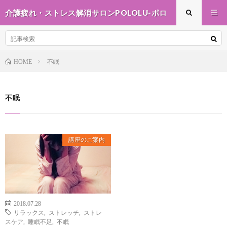
介護疲れ・ストレス解消サロンPOLOLU-ポロ
ル-
不眠
HOME
不眠
講座のご案内
2018.07.28
リラックス
,
ストレッチ
,
ストレ
スケア
,
睡眠不足
,
不眠