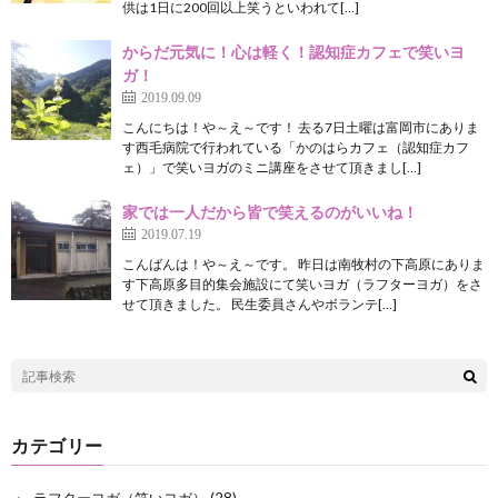
供は1日に200回以上笑うといわれて[…]
からだ元気に！心は軽く！認知症カフェで笑いヨ
ガ！
2019.09.09
こんにちは！や～え～です！ 去る7日土曜は富岡市にありま
す西毛病院で行われている「かのはらカフェ（認知症カフ
ェ）」で笑いヨガのミニ講座をさせて頂きまし[…]
家では一人だから皆で笑えるのがいいね！
2019.07.19
こんばんは！や～え～です。 昨日は南牧村の下高原にありま
す下高原多目的集会施設にて笑いヨガ（ラフターヨガ）をさ
せて頂きました。 民生委員さんやボランテ[…]
カテゴリー