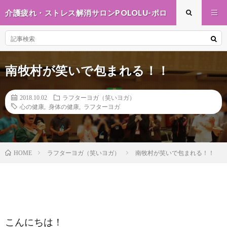
介護疲れ・ストレス解消サロンPOLOLU-ポロ
ル-
南牧村が笑いで包まれる！！
2018.10.02
ラフターヨガ（笑いヨガ）
心の健康
,
身体の健康
,
ラフターヨガ
ラフターヨガ（笑いヨガ）
南牧村が笑いで包まれる！！
HOME
こんにちは！