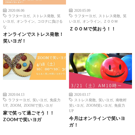
2020.06.06
2020.05.09
ラフターヨガ
,
ストレス発散
,
笑
ラフターヨガ
,
ストレス発散
,
笑
いヨガ
,
オンライン
,
コロナに負ける
いヨガ
,
オンライン
,
ＺＯＯＭ
な
ＺＯＯＭで笑おう！！
オンラインでストレス発散！
笑いヨガ！
2020.04.13
2020.03.17
ラフターヨガ
,
笑いヨガ
,
免疫力
ストレス発散
,
笑いヨガ
,
南牧村
UP
,
ZOOM
,
ZOOMで笑いヨガ
笑いヨガ
,
ZOOM笑いヨガ
,
免疫力
UP
家で笑って過ごそう！！
今月はオンラインで笑いヨ
ZOOMで笑いヨガ
ガ！